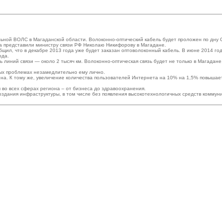
ьной ВОЛС в Магаданской области. Волоконно-оптический кабель будет проложен по дну О
ка представили министру связи РФ Николаю Никифорову в Магадане.
л, что в декабре 2013 года уже будет заказан оптоволоконный кабель. В июне 2014 года 
ода.
ь линий связи — около 2 тысяч км. Волоконно-оптическая связь будет не только в Магада
ых проблемах незамедлительно ему лично.
а. К тому же, увеличение количества пользователей Интернета на 10% на 1,5% повышает 
во всех сферах региона – от бизнеса до здравоохранения.
оздания инфраструктуры, в том числе без появления высокотехнологичных средств коммун