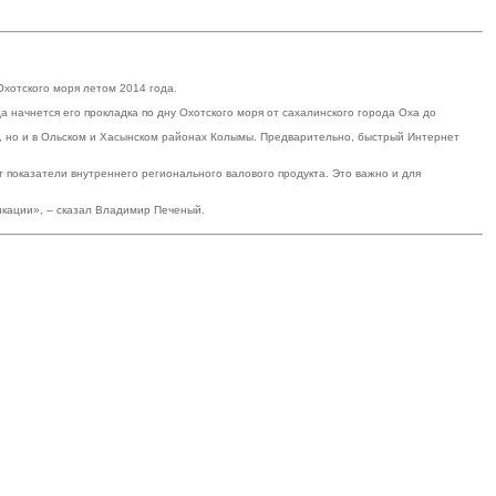
хотского моря летом 2014 года.
начнется его прокладка по дну Охотского моря от сахалинского города Оха до
не, но и в Ольском и Хасынском районах Колымы. Предварительно, быстрый Интернет
показатели внутреннего регионального валового продукта. Это важно и для
икации», – сказал Владимир Печеный.