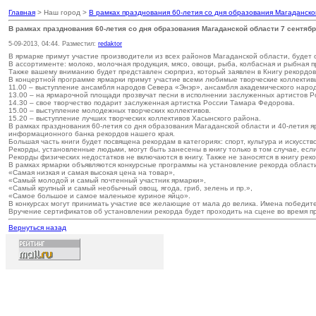
Главная
> Наш город >
В рамках празднования 60-летия со дня образования Магаданско
В рамках празднования 60-летия со дня образования Магаданской области 7 сентябр
5-09-2013, 04:44. Разместил:
redaktor
В ярмарке примут участие производители из всех районов Магаданской области, будет о
В ассортименте: молоко, молочная продукция, мясо, овощи, рыба, колбасная и рыбная п
Также вашему вниманию будет представлен сюрприз, который заявлен в Книгу рекордов
В концертной программе ярмарки примут участие всеми любимые творческие коллектив
11.00 – выступление ансамбля народов Севера «Энэр», ансамбля академического наро
13.00 – на ярмарочной площади прозвучат песни в исполнении заслуженных артистов Р
14.30 – свое творчество подарит заслуженная артистка России Тамара Федорова.
15.00 – выступление молодежных творческих коллективов.
15.20 – выступление лучших творческих коллективов Хасынского района.
В рамках празднования 60-летия со дня образования Магаданской области и 40-летия я
информационного банка рекордов нашего края.
Большая часть книги будет посвящена рекордам в категориях: спорт, культура и искусство
Рекорды, установленные людьми, могут быть занесены в книгу только в том случае, ес
Рекорды физических недостатков не включаются в книгу. Также не заносятся в книгу р
В рамках ярмарки объявляются конкурсные программы на установление рекорда област
«Самая низкая и самая высокая цена на товар»,
«Самый молодой и самый почтенный участник ярмарки»,
«Самый крупный и самый необычный овощ, ягода, гриб, зелень и пр.»,
«Самое большое и самое маленькое куриное яйцо».
В конкурсах могут принимать участие все желающие от мала до велика. Имена победите
Вручение сертификатов об установлении рекорда будет проходить на сцене во время п
Вернуться назад