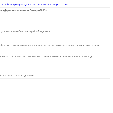
я юбилейная ярмарка «Дары земли и моря Севера-2013».
ка «Дары земли и моря Севера-2013».
арусель», ансамбля ложкарей «Ладушки».
бласти – это некоммерческий проект, целью которого является создание полного
е прыжки с парашютом с малых высот или чрезмерное поглощение пищи и др.
.00 на площади Магаданской.