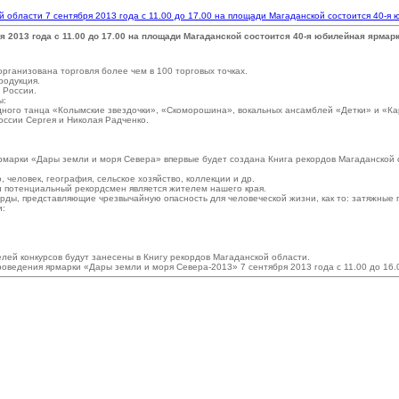
й области 7 сентября 2013 года с 11.00 до 17.00 на площади Магаданской состоится 40-
я 2013 года с 11.00 до 17.00 на площади Магаданской состоится 40-я юбилейная ярмар
рганизована торговля более чем в 100 торговых точках.
родукция.
 России.
ы:
дного танца «Колымские звездочки», «Скоморошина», вокальных ансамблей «Детки» и «К
оссии Сергея и Николая Радченко.
рмарки «Дары земли и моря Севера» впервые будет создана Книга рекордов Магаданской о
, человек, география, сельское хозяйство, коллекции и др.
ли потенциальный рекордсмен является жителем нашего края.
екорды, представляющие чрезвычайную опасность для человеческой жизни, как то: затяжны
и:
лей конкурсов будут занесены в Книгу рекордов Магаданской области.
роведения ярмарки «Дары земли и моря Севера-2013» 7 сентября 2013 года с 11.00 до 16