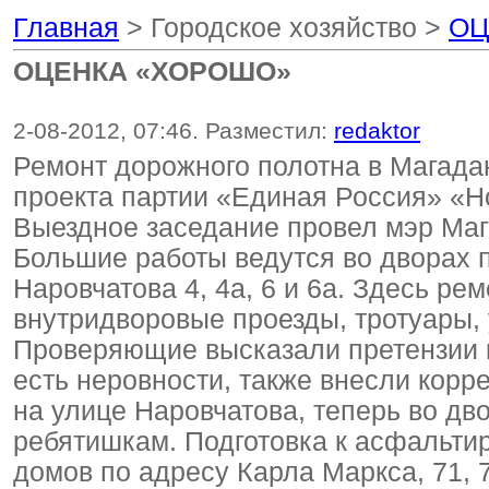
Главная
> Городское хозяйство >
ОЦ
ОЦЕНКА «ХОРОШО»
2-08-2012, 07:46. Разместил:
redaktor
Ремонт дорожного полотна в Магада
проекта партии «Единая Россия» «Н
Выездное заседание провел мэр Ма
Большие работы ведутся во дворах п
Наровчатова 4, 4а, 6 и 6а. Здесь р
внутридворовые проезды, тротуары,
Проверяющие высказали претензии к
есть неровности, также внесли корр
на улице Наровчатова, теперь во дв
ребятишкам. Подготовка к асфальти
домов по адресу Карла Маркса, 71, 