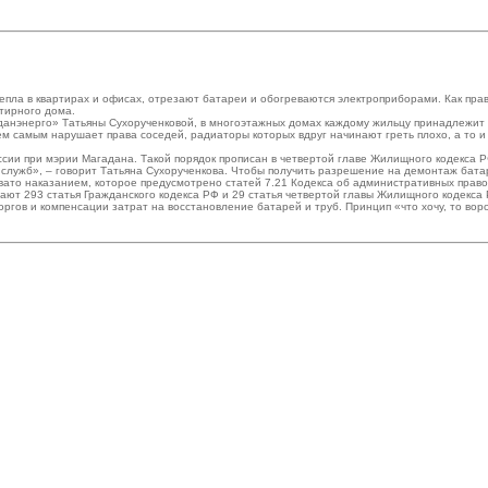
епла в квартирах и офисах, отрезают батареи и обогреваются электроприборами. Как пр
тирного дома.
нэнерго» Татьяны Сухорученковой, в многоэтажных домах каждому жильцу принадлежит до
м самым нарушает права соседей, радиаторы которых вдруг начинают греть плохо, а то и 
ии при мэрии Магадана. Такой порядок прописан в четвертой главе Жилищного кодекса 
служб», – говорит Татьяна Сухорученкова. Чтобы получить разрешение на демонтаж батар
ато наказанием, которое предусмотрено статей 7.21 Кодекса об административных прав
ют 293 статья Гражданского кодекса РФ и 29 статья четвертой главы Жилищного кодекса 
оргов и компенсации затрат на восстановление батарей и труб. Принцип «что хочу, то воро