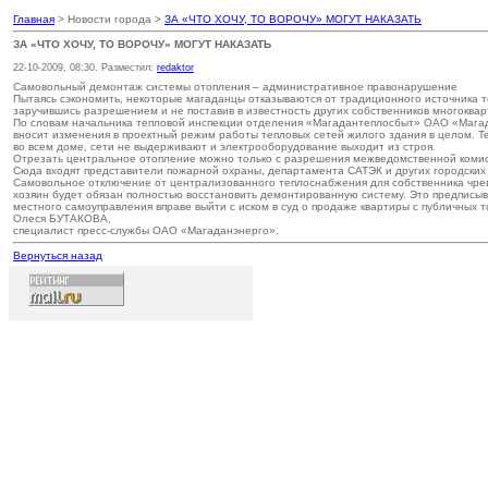
Главная
> Новости города >
ЗА «ЧТО ХОЧУ, ТО ВОРОЧУ» МОГУТ НАКАЗАТЬ
ЗА «ЧТО ХОЧУ, ТО ВОРОЧУ» МОГУТ НАКАЗАТЬ
22-10-2009, 08:30. Разместил:
redaktor
Самовольный демонтаж системы отопления – административное правонарушение
Пытаясь сэкономить, некоторые магаданцы отказываются от традиционного источника т
заручившись разрешением и не поставив в известность других собственников многоквар
По словам начальника тепловой инспекции отделения «Магадантеплосбыт» ОАО «Магада
вносит изменения в проектный режим работы тепловых сетей жилого здания в целом. Те
во всем доме, сети не выдерживают и электрооборудование выходит из строя.
Отрезать центральное отопление можно только с разрешения межведомственной комисс
Сюда входят представители пожарной охраны, департамента САТЭК и других городских 
Самовольное отключение от централизованного теплоснабжения для собственника чрев
хозяин будет обязан полностью восстановить демонтированную систему. Это предписыва
местного самоуправления вправе выйти с иском в суд о продаже квартиры с публичных т
Олеся БУТАКОВА,
специалист пресс-службы ОАО «Магаданэнерго».
Вернуться назад