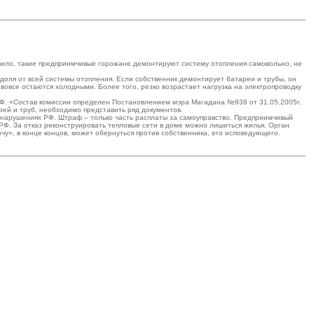
авило, такие предприимчивые горожане демонтируют систему отопления самовольно, не
ля от всей системы отопления. Если собственник демонтирует батареи и трубы, он
вовсе остаются холодными. Более того, резко возрастает нагрузка на электропроводку
РФ. «Состав комиссии определен Постановлением мэра Магадана №938 от 31.05.2005г.
ей и труб, необходимо представить ряд документов.
онарушениях РФ. Штраф – только часть расплаты за самоуправство. Предприимчивый
РФ. За отказ реконструировать тепловые сети в доме можно лишиться жилья. Орган
чу», в конце концов, может обернуться против собственника, его исповедующего.