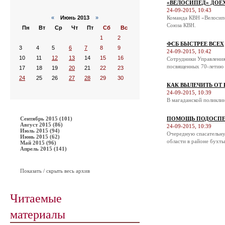
«ВЕЛОСИПЕД» ДОЕ
24-09-2015, 10:43
«
Июнь 2013
»
Команда КВН «Велосипе
Союза КВН.
Пн
Вт
Ср
Чт
Пт
Сб
Вс
1
2
ФСБ БЫСТРЕЕ ВСЕХ
3
4
5
6
7
8
9
24-09-2015, 10:42
10
11
12
13
14
15
16
Сотрудники Управления
посвященных 70-летию 
17
18
19
20
21
22
23
24
25
26
27
28
29
30
КАК ВЫЛЕЧИТЬ ОТ
24-09-2015, 10:39
В магаданской поликли
Сентябрь 2015 (101)
ПОМОЩЬ ПОДОСПЕ
Август 2015 (86)
24-09-2015, 10:39
Июль 2015 (94)
Очередную спасательну
Июнь 2015 (62)
области в районе бухты
Май 2015 (96)
Апрель 2015 (141)
Показать / скрыть весь архив
Читаемые
материалы