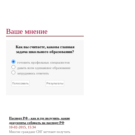
Ваше мнение
Как вы считаете, какова главная
задача школьного образования?
готовить профильных специалистов
давать всем одинаковое образование
затрудняюсь ответить
Паспорт РФ - как и где получить, какие
документы собирать на паспорт РФ
10-02-2015, 15:34
Многие граждане СНГ мечтают получить