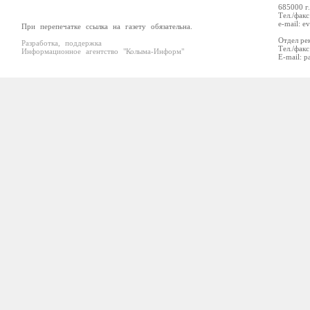
685000 г
Тел./факс
e-mail: e
При перепечатке ссылка на газету обязательна.
Отдел ре
Разработка, поддержка
Тел./факс
Информационное агентство "Колыма-Информ"
E-mail: p