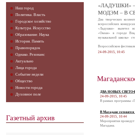
«ЛАДУШКИ» –
Наш город
МОДЭМ – В С
Политика. Власть
Два творческих коллек
Городское хозяйство
всероссийских конкурса
Культура. Искусство
«Ладушки» вылетел в
«Океан» в городе Вла
Образование. Наука
музыкальной школы» ст
История. Память
Всероссийском фестивал
Правопорядок
24-09-2015, 10:45
Однако. Резонанс
Актуально
Лица города
Событие недели
Магаданско
Общество
Новости города
ДВА НОВЫХ СВЕТО
Духовное поле
24-09-2015, 10:45
В рамках программы «П
В Магадане готовятся
Газетный архив
24-09-2015, 10:44
Мероприятия проведут 
Магадана.