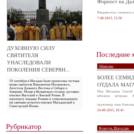
Форпост на Да
Владивосток с момента со
7-06-2013, 12:56
ДУХОВНУЮ СИЛУ
Последние 
СВЯТИТЕЛЯ
УНАСЛЕДОВАЛИ
Общество
ПОКОЛЕНИЯ СЕВЕРЯН...
БОЛЕЕ СЕМИД
19 сентября в Магадан были принесены честные
ОТДАЛА МАГА
мощи святителя Иннокентия Московского,
Апостола Дальнего Востока и Сибири и
Мэр Магадана Сергей 
Америки. Мощи в Колымскую столицу доставил
епископ Якутский и Ленский Роман. В
юбилеем ветерана В
аэропорту владыку Романа и сопровождаемую
им святыню встретил епископ Магаданский и
труженицу тыла Алексан
Синегорский Иоанн.
24-09-2015, 10:45
Рубрикатор
Культура. Искусство