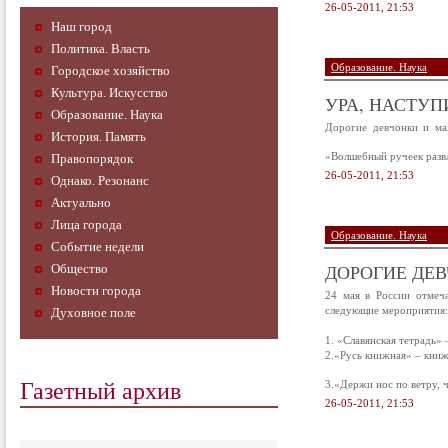
26-05-2011, 21:53
Наш город
Политика. Власть
Образование. Наука
Городское хозяйство
Культура. Искусство
УРА, НАСТУП
Образование. Наука
Дорогие девчонки и мал
История. Память
«Волшебный ручеек развл
Правопорядок
26-05-2011, 21:53
Однако. Резонанс
Актуально
Лица города
Образование. Наука
Событие недели
ДОРОГИЕ ДЕ
Общество
Новости города
24 мая в России отмеч
следующие мероприятия:
Духовное поле
1. «Славянская тетрадь» 
2.«Русь книжная» – книж
Газетный архив
3.«Держи нос по ветру, ч
26-05-2011, 21:53