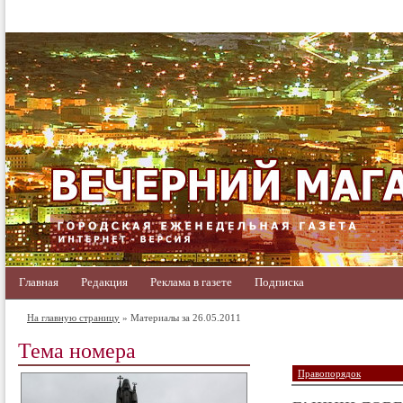
Главная
Редакция
Реклама в газете
Подписка
На главную страницу
» Материалы за 26.05.2011
Тема номера
Правопорядок