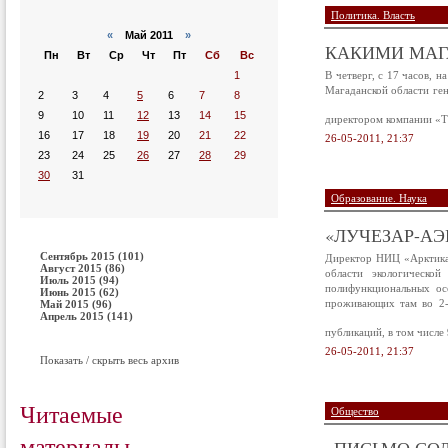
Политика. Власть
«
Май 2011
»
КАКИМИ МАГ
Пн
Вт
Ср
Чт
Пт
Сб
Вс
1
В четверг, с 17 часов, 
Магаданской области ге
2
3
4
5
6
7
8
9
10
11
12
13
14
15
директором компании «Т
16
17
18
19
20
21
22
26-05-2011, 21:37
23
24
25
26
27
28
29
30
31
Образование. Наука
«ЛУЧЕЗАР-АЭ
Сентябрь 2015 (101)
Директор НИЦ «Арктика»
Август 2015 (86)
области экологической
Июль 2015 (94)
полифункциональных ос
Июнь 2015 (62)
проживающих там во 2-
Май 2015 (96)
Апрель 2015 (141)
публикаций, в том числе
26-05-2011, 21:37
Показать / скрыть весь архив
Читаемые
Общество
материалы