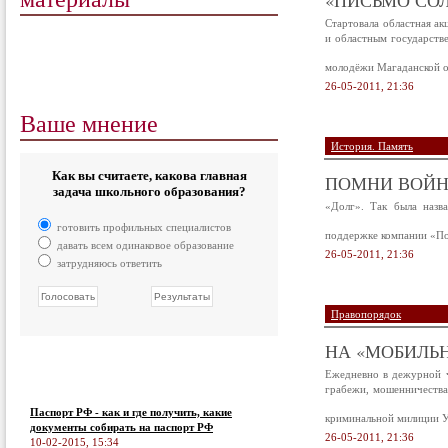
«ПИСЬМО СО
Стартовала областная а
и областным государст
молодёжи Магаданской о
26-05-2011, 21:36
Ваше мнение
История. Память
Как вы считаете, какова главная
ПОМНИ ВОЙ
задача школьного образования?
«Долг». Так была назв
готовить профильных специалистов
поддержке компании «П
давать всем одинаковое образование
26-05-2011, 21:36
затрудняюсь ответить
Правопорядок
НА «МОБИЛЬ
Ежедневно в дежурной ч
грабежи, мошенничества,
Паспорт РФ - как и где получить, какие
криминальной милиции У
документы собирать на паспорт РФ
26-05-2011, 21:36
10-02-2015, 15:34