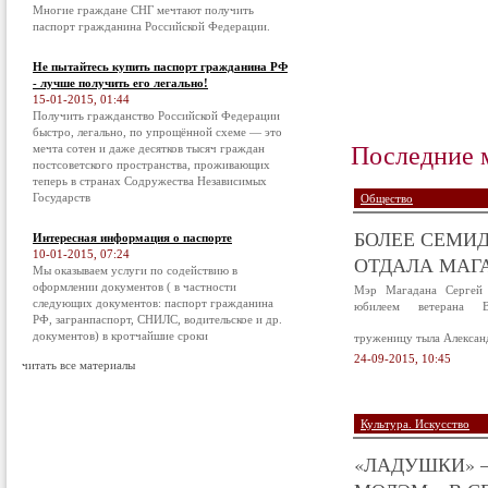
Многие граждане СНГ мечтают получить
паспорт гражданина Российской Федерации.
Не пытайтесь купить паспорт гражданина РФ
- лучше получить его легально!
15-01-2015, 01:44
Получить гражданство Российской Федерации
быстро, легально, по упрощённой схеме — это
Последние 
мечта сотен и даже десятков тысяч граждан
постсоветского пространства, проживающих
теперь в странах Содружества Независимых
Государств
Общество
БОЛЕЕ СЕМИД
Интересная информация о паспорте
10-01-2015, 07:24
ОТДАЛА МАГА
Мы оказываем услуги по содействию в
оформлении документов ( в частности
Мэр Магадана Сергей 
следующих документов: паспорт гражданина
юбилеем ветерана В
РФ, загранпаспорт, СНИЛС, водительское и др.
документов) в кротчайшие сроки
труженицу тыла Алексан
24-09-2015, 10:45
читать все материалы
Культура. Искусство
«ЛАДУШКИ» –