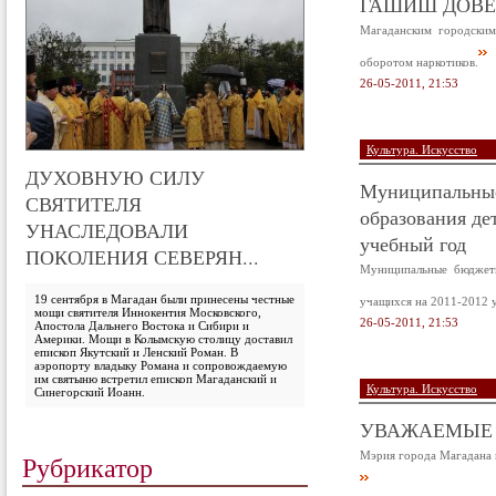
ГАШИШ ДОВЕ
Магаданским городским
оборотом наркотиков.
26-05-2011, 21:53
Культура. Искусство
ДУХОВНУЮ СИЛУ
Муниципальные
СВЯТИТЕЛЯ
образования де
УНАСЛЕДОВАЛИ
учебный год
ПОКОЛЕНИЯ СЕВЕРЯН...
Муниципальные бюджетн
19 сентября в Магадан были принесены честные
учащихся на 2011-2012 
мощи святителя Иннокентия Московского,
26-05-2011, 21:53
Апостола Дальнего Востока и Сибири и
Америки. Мощи в Колымскую столицу доставил
епископ Якутский и Ленский Роман. В
аэропорту владыку Романа и сопровождаемую
им святыню встретил епископ Магаданский и
Культура. Искусство
Синегорский Иоанн.
УВАЖАЕМЫЕ
Мэрия города Магадана п
Рубрикатор