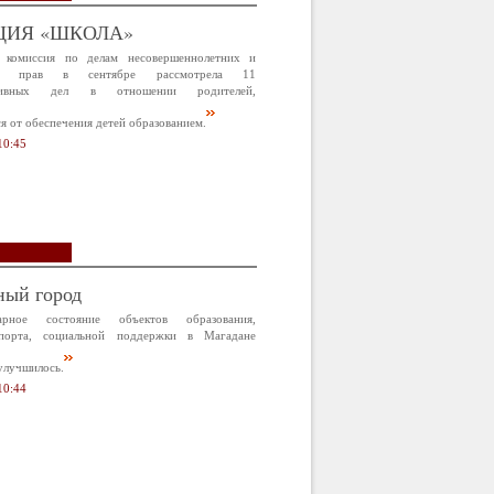
ЦИЯ «ШКОЛА»
 комиссия по делам несовершеннолетних и
х прав в сентябре рассмотрела 11
ативных дел в отношении родителей,
 от обеспечения детей образованием.
10:45
ный город
арное состояние объектов образования,
спорта, социальной поддержки в Магадане
улучшилось.
10:44