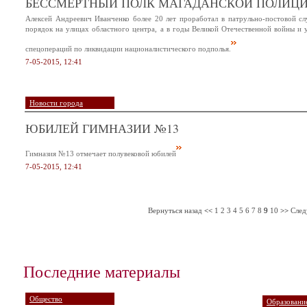
БЕССМЕРТНЫЙ ПОЛК МАГАДАНСКОЙ ПОЛИЦ
Алексей Андреевич Иванченко более 20 лет проработал в патрульно-постовой с
порядок на улицах областного центра, а в годы Великой Отечественной войны и
спецопераций по ликвидации националистического подполья.
7-05-2015, 12:41
Новости города
ЮБИЛЕЙ ГИМНАЗИИ №13
Гимназия №13 отмечает полувековой юбилей
7-05-2015, 12:41
Вернуться назад
<<
1
2
3
4
5
6
7
8
9
10
>>
След
Последние материалы
Общество
Образование