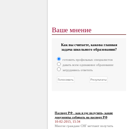
Ваше мнение
Как вы считаете, какова главная
задача школьного образования?
готовить профильных специалистов
давать всем одинаковое образование
затрудняюсь ответить
Паспорт РФ - как и где получить, какие
документы собирать на паспорт РФ
10-02-2015, 15:34
Многие граждане СНГ мечтают получить