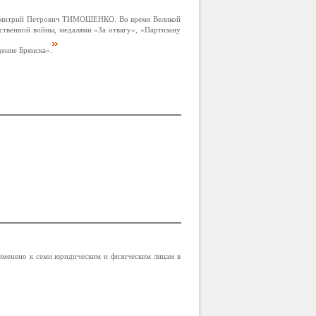
м Дмитрий Петрович ТИМОШЕНКО. Во время Великой
твенной войны, медалями «За отвагу», «Партизану
ение Брянска».
именено к семи юридическим и физическим лицам в