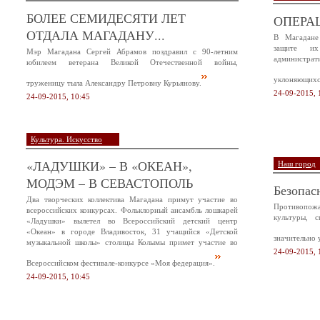
БОЛЕЕ СЕМИДЕСЯТИ ЛЕТ
ОПЕРА
ОТДАЛА МАГАДАНУ...
В Магадане
защите и
Мэр Магадана Сергей Абрамов поздравил с 90-летним
администр
юбилеем ветерана Великой Отечественной войны,
уклоняющихся
труженицу тыла Александру Петровну Курьянову.
24-09-2015, 
24-09-2015, 10:45
Культура. Искусство
«ЛАДУШКИ» – В «ОКЕАН»,
Наш город
МОДЭМ – В СЕВАСТОПОЛЬ
Безопас
Два творческих коллектива Магадана примут участие во
Противопож
всероссийских конкурсах. Фольклорный ансамбль лошкарей
культуры, 
«Ладушки» вылетел во Всероссийский детский центр
«Океан» в городе Владивосток, 31 учащийся «Детской
значительно 
музыкальной школы» столицы Колымы примет участие во
24-09-2015, 
Всероссийском фестивале-конкурсе «Моя федерация».
24-09-2015, 10:45