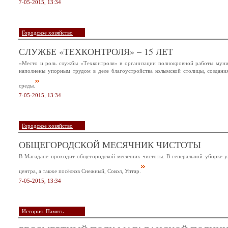
7-05-2015, 13:34
Городское хозяйство
СЛУЖБЕ «ТЕХКОНТРОЛЯ» – 15 ЛЕТ
«Место и роль службы «Техконтроля» в организации полнокровной работы мун
наполнены упорным трудом в деле благоустройства колымской столицы, создан
среды.
7-05-2015, 13:34
Городское хозяйство
ОБЩЕГОРОДСКОЙ МЕСЯЧНИК ЧИСТОТЫ
В Магадане проходит общегородской месячник чистоты. В генеральной уборке у
центра, а также посёлков Снежный, Сокол, Уптар.
7-05-2015, 13:34
История. Память