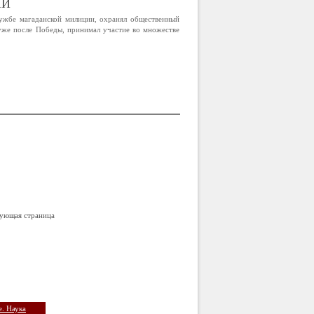
ИИ
лужбе магаданской милиции, охранял общественный
 уже после Победы, принимал участие во множестве
ующая страница
. Наука