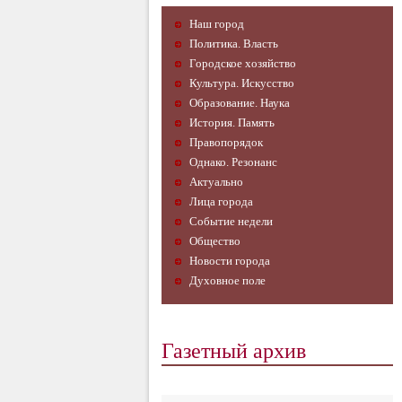
Наш город
Политика. Власть
Городское хозяйство
Культура. Искусство
Образование. Наука
История. Память
Правопорядок
Однако. Резонанс
Актуально
Лица города
Событие недели
Общество
Новости города
Духовное поле
Газетный архив