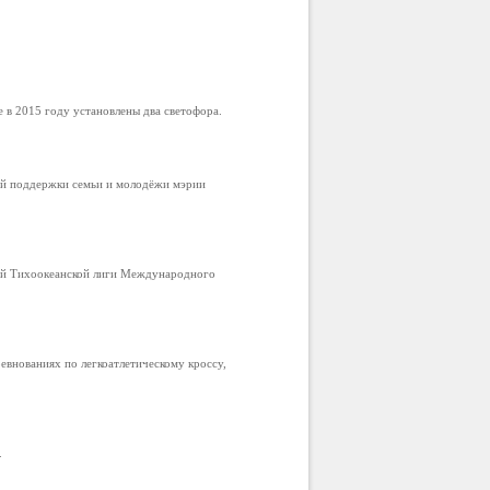
в 2015 году установлены два светофора.
ой поддержки семьи и молодёжи мэрии
ой Тихоокеанской лиги Международного
внованиях по легкоатлетическому кроссу,
.