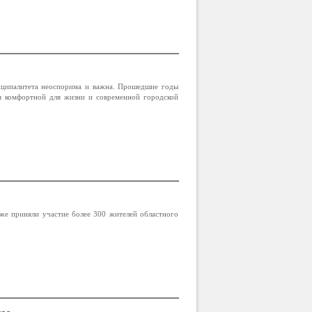
иципалитета неоспорима и важна. Прошедшие годы
ия комфортной для жизни и современной городской
же приняли участие более 300 жителей областного