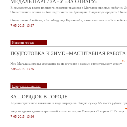
МЕДАЛЬ ПАРТИЗАНУ «ЗА ОТВАГУ»
В семидесятых годах прошлого столетия трудился в Магадане простым рабочи
Отечественной войны он был партизаном на Брянщине. Награжден орденом Отечес
Отечественной войны», «За победу над Германией», памятным знаком «За освобожд
7-05-2015, 13:37
Новости города
ПОДГОТОВКА К ЗИМЕ –МАСШТАБНАЯ РАБОТА
Мэр Магадана провел совещание по подготовке к новому отопительному сезону.
7-05-2015, 13:36
Городское хозяйство
ЗА ПОРЯДОК В ГОРОДЕ
Административное наказание в виде штрафа на общую сумму 65 тысяч рублей пр
ходе заседания административной комиссии мэрии Магадана 29 апреля 2015 года.
7-05-2015, 13:36