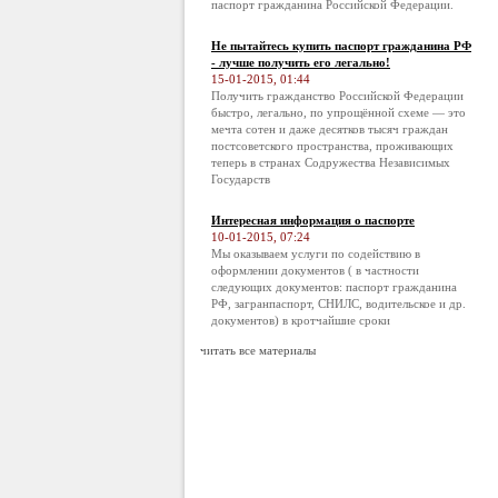
паспорт гражданина Российской Федерации.
Не пытайтесь купить паспорт гражданина РФ
- лучше получить его легально!
15-01-2015, 01:44
Получить гражданство Российской Федерации
быстро, легально, по упрощённой схеме — это
мечта сотен и даже десятков тысяч граждан
постсоветского пространства, проживающих
теперь в странах Содружества Независимых
Государств
Интересная информация о паспорте
10-01-2015, 07:24
Мы оказываем услуги по содействию в
оформлении документов ( в частности
следующих документов: паспорт гражданина
РФ, загранпаспорт, СНИЛС, водительское и др.
документов) в кротчайшие сроки
читать все материалы