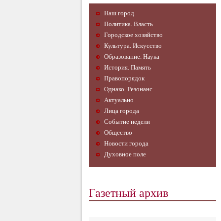
Наш город
Политика. Власть
Городское хозяйство
Культура. Искусство
Образование. Наука
История. Память
Правопорядок
Однако. Резонанс
Актуально
Лица города
Событие недели
Общество
Новости города
Духовное поле
Газетный архив