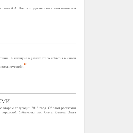
созыва А.А. Попов поздравил спасателей колымской
тения. А накануне в рамках этого события в нашем
 земли русской».
СМИ
о втором полугодии 2013 года. Об этом рассказала
городской библиотеки им. Олега Куваева Ольга