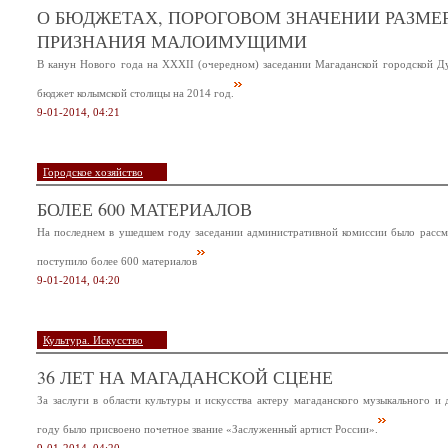
О БЮДЖЕТАХ, ПОРОГОВОМ ЗНАЧЕНИИ РАЗМЕ
ПРИЗНАНИЯ МАЛОИМУЩИМИ
В канун Нового года на XXXII (очередном) заседании Магаданской городской Д
бюджет колымской столицы на 2014 год.
9-01-2014, 04:21
Городское хозяйство
БОЛЕЕ 600 МАТЕРИАЛОВ
На последнем в ушедшем году заседании административной комиссии было рассмо
поступило более 600 материалов
9-01-2014, 04:20
Культура. Искусство
36 ЛЕТ НА МАГАДАНСКОЙ СЦЕНЕ
За заслуги в области культуры и искусства актеру магаданского музыкального и
году было присвоено почетное звание «Заслуженный артист России».