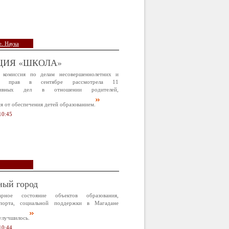
. Наука
ЦИЯ «ШКОЛА»
 комиссия по делам несовершеннолетних и
х прав в сентябре рассмотрела 11
ативных дел в отношении родителей,
 от обеспечения детей образованием.
10:45
ный город
арное состояние объектов образования,
спорта, социальной поддержки в Магадане
улучшилось.
10:44