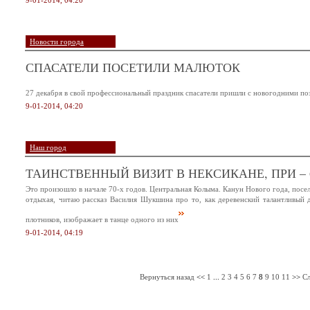
9-01-2014, 04:20
Новости города
СПАСАТЕЛИ ПОСЕТИЛИ МАЛЮТОК
27 декабря в свой профессиональный праздник спасатели пришли с новогодними п
9-01-2014, 04:20
Наш город
ТАИНСТВЕННЫЙ ВИЗИТ В НЕКСИКАНЕ, ПРИ – 
Это произошло в начале 70-х годов. Центральная Колыма. Канун Нового года, посе
отдыхая, читаю рассказ Василия Шукшина про то, как деревенский талантливый 
плотников, изображает в танце одного из них
9-01-2014, 04:19
Вернуться назад
<<
1
...
2
3
4
5
6
7
8
9
10
11
>>
С