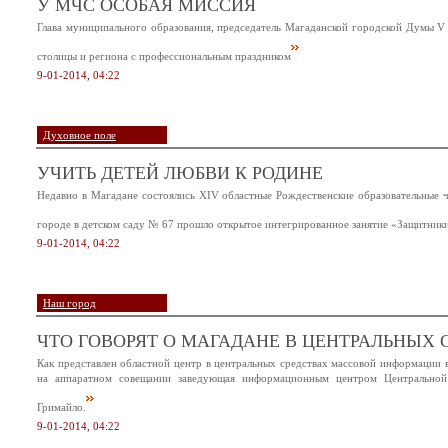
У МЧС ОСОБАЯ МИССИЯ
Глава муниципального образования, председатель Магаданской городской Думы V 
столицы и региона с профессиональным праздником
9-01-2014, 04:22
Духовное поле
УЧИТЬ ДЕТЕЙ ЛЮБВИ К РОДИНЕ
Недавно в Магадане состоялись XIV областные Рождественские образовательные ч
городе в детском саду № 67 прошло открытое интегрированное занятие «Защитники
9-01-2014, 04:22
Наш город
ЧТО ГОВОРЯТ О МАГАДАНЕ В ЦЕНТРАЛЬНЫХ 
Как представлен областной центр в центральных средствах массовой информации в
на аппаратном совещании заведующая информационным центром Центральной 
Гримайло.
9-01-2014, 04:22