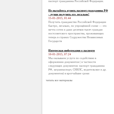
паспорт гражданина Российской Федерации.
Не пытайтесь купить паспорт гражданина РФ
- лучше получить его легально!
15-01-2015, 01:44
Получить гражданство Российской Федерации
быстро, легально, по упрощённой схеме — это
мечта сотен и даже десятков тысяч граждан
постсоветского пространства, проживающих
теперь в странах Содружества Независимых
Государств
Интересная информация о паспорте
10-01-2015, 07:24
Мы оказываем услуги по содействию в
оформлении документов ( в частности
следующих документов: паспорт гражданина
РФ, загранпаспорт, СНИЛС, водительское и др.
документов) в кротчайшие сроки
читать все материалы