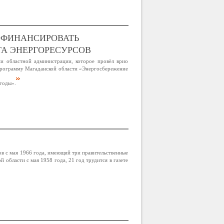
ОФИНАНСИРОВАТЬ
А ЭНЕРГОРЕСУРСОВ
ии областной администрации, которое провёл врио
 программу Магаданской области «Энергосбережение
годы».
в с мая 1966 года, имеющий три правительственные
 области с мая 1958 года, 21 год трудится в газете