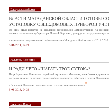
Городское хозяйство
ВЛАСТИ МАГАДАНСКОЙ ОБЛАСТИ ГОТОВЫ С
УСТАНОВКУ ОБЩЕДОМОВЫХ ПРИБОРОВ УЧЕТ
Об этом стало известно на заседании региональной администрации. На заседан
первого заместителя губернатора Николай Карпенко, утвердили государственную
и повышение энергетической эффективности в Магаданской области» на 2014-2016 
9-01-2014, 04:21
Культура. Искусство
И РАДИ ЧЕГО «ШАГАТЬ ТРОЕ СУТОК»?
Петр Борисович Ливанов – старейший журналист Магадана, член Союза журналисто
награды, многие почетные грамоты и благодарности, работает в печати Магаданской
«Вечерний Магадан», является заместителем главного редактора
9-01-2014, 04:21
Политика. Власть