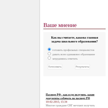
Ваше мнение
Как вы считаете, какова главная
задача школьного образования?
готовить профильных специалистов
давать всем одинаковое образование
затрудняюсь ответить
Паспорт РФ - как и где получить, какие
документы собирать на паспорт РФ
10-02-2015, 15:34
Многие граждане СНГ мечтают получить