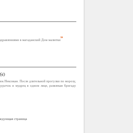
оздравлениями в магаданский Дом малютки
60
лок Нексикан. После длительной прогулки по морозу,
дурачок и мудрец в одном лице, развлекая бригаду
ледующая страница