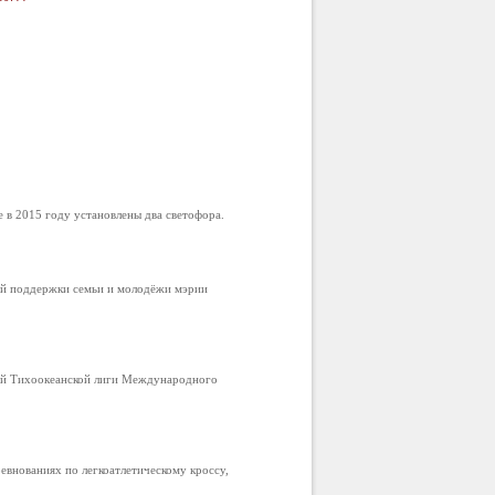
в 2015 году установлены два светофора.
ой поддержки семьи и молодёжи мэрии
ой Тихоокеанской лиги Международного
внованиях по легкоатлетическому кроссу,