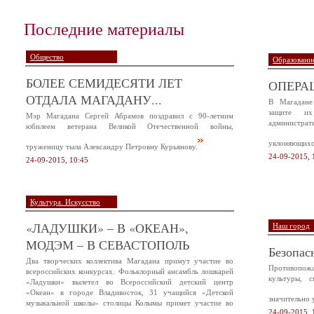
Последние материалы
Общество
Образование
БОЛЕЕ СЕМИДЕСЯТИ ЛЕТ
ОПЕРА
ОТДАЛА МАГАДАНУ...
В Магадане
защите и
Мэр Магадана Сергей Абрамов поздравил с 90-летним
администр
юбилеем ветерана Великой Отечественной войны,
уклоняющихся
труженицу тыла Александру Петровну Курьянову.
24-09-2015, 
24-09-2015, 10:45
Культура. Искусство
«ЛАДУШКИ» – В «ОКЕАН»,
Наш город
МОДЭМ – В СЕВАСТОПОЛЬ
Безопас
Два творческих коллектива Магадана примут участие во
Противопож
всероссийских конкурсах. Фольклорный ансамбль лошкарей
культуры, 
«Ладушки» вылетел во Всероссийский детский центр
«Океан» в городе Владивосток, 31 учащийся «Детской
значительно 
музыкальной школы» столицы Колымы примет участие во
24-09-2015, 