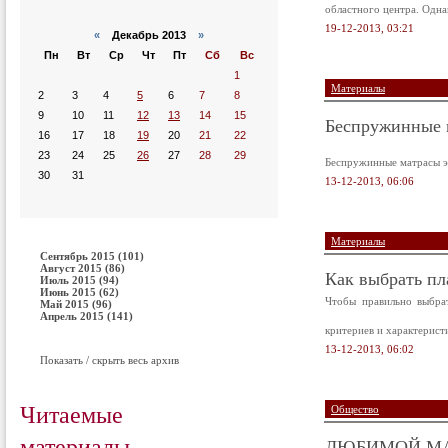
областного центра. Одна
19-12-2013, 03:21
«
Декабрь 2013
»
Пн
Вт
Ср
Чт
Пт
Сб
Вс
1
Материалы
2
3
4
5
6
7
8
9
10
11
12
13
14
15
Беспружинные 
16
17
18
19
20
21
22
23
24
25
26
27
28
29
Беспружинные матрасы эт
30
31
13-12-2013, 06:06
Материалы
Сентябрь 2015 (101)
Август 2015 (86)
Как выбрать пл
Июль 2015 (94)
Июнь 2015 (62)
Чтобы правильно выбрат
Май 2015 (96)
Апрель 2015 (141)
критериев и характерист
13-12-2013, 06:02
Показать / скрыть весь архив
Читаемые
Общество
материалы
ЛЮБИМОЙ М