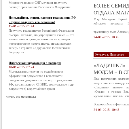
Многие граждане СНГ мечтают получить
БОЛЕЕ СЕМИД
паспорт гражданина Российской Федерации.
ОТДАЛА МАГА
Не пытайтесь купить паспорт гражданина РФ
Мэр Магадана Сергей 
- лучше получить его легально!
юбилеем ветерана В
15-01-2015, 01:44
Получить гражданство Российской Федерации
труженицу тыла Алексан
быстро, легально, по упрощённой схеме — это
24-09-2015, 10:45
мечта сотен и даже десятков тысяч граждан
постсоветского пространства, проживающих
теперь в странах Содружества Независимых
Государств
Культура. Искусство
Интересная информация о паспорте
«ЛАДУШКИ» –
10-01-2015, 07:24
МОДЭМ – В С
Мы оказываем услуги по содействию в
оформлении документов ( в частности
Два творческих коллек
следующих документов: паспорт гражданина
всероссийских конкурса
РФ, загранпаспорт, СНИЛС, водительское и др.
«Ладушки» вылетел в
документов) в кротчайшие сроки
«Океан» в городе Вла
музыкальной школы» ст
читать все материалы
Всероссийском фестивал
24-09-2015, 10:45