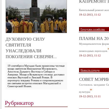
КАПРЕМОНТ 
Капитальный ремонт жил
19-12-2013, 11:12
Городское хозяйство
ПЛАНЫ НА 20
ДУХОВНУЮ СИЛУ
СВЯТИТЕЛЯ
Муниципалитетом формир
УНАСЛЕДОВАЛИ
пешеходных переходов.
ПОКОЛЕНИЯ СЕВЕРЯН...
19-12-2013, 11:12
19 сентября в Магадан были принесены честные
мощи святителя Иннокентия Московского,
Новости города
Апостола Дальнего Востока и Сибири и
Америки. Мощи в Колымскую столицу доставил
епископ Якутский и Ленский Роман. В
СОВЕТ МЭРИ
аэропорту владыку Романа и сопровождаемую
им святыню встретил епископ Магаданский и
Состоялось заседание С
Синегорский Иоанн.
культуры
19-12-2013, 11:11
Рубрикатор