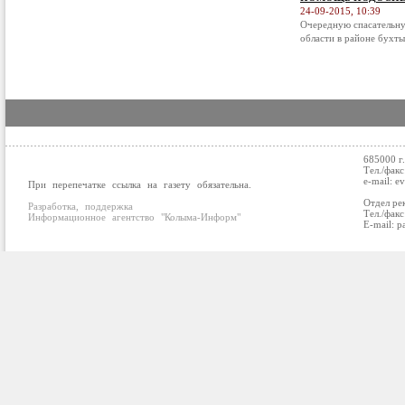
24-09-2015, 10:39
Очередную спасательну
области в районе бухты
685000 г
Тел./факс
e-mail: e
При перепечатке ссылка на газету обязательна.
Отдел ре
Разработка, поддержка
Тел./факс
Информационное агентство "Колыма-Информ"
E-mail: p