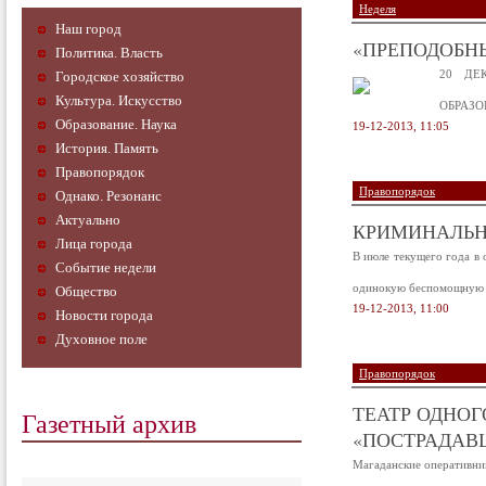
Неделя
Наш город
«ПРЕПОДОБНЫ
Политика. Власть
20 ДЕ
Городское хозяйство
Культура. Искусство
ОБРАЗО
Образование. Наука
19-12-2013, 11:05
История. Память
Правопорядок
Правопорядок
Однако. Резонанс
Актуально
КРИМИНАЛЬН
Лица города
В июле текущего года в 
Событие недели
одинокую беспомощную ж
Общество
19-12-2013, 11:00
Новости города
Духовное поле
Правопорядок
ТЕАТР ОДНОГ
Газетный архив
«ПОСТРАДАВ
Магаданские оперативни