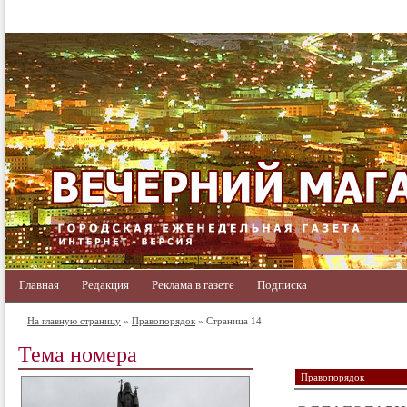
Главная
Редакция
Реклама в газете
Подписка
На главную страницу
»
Правопорядок
» Страница 14
Тема номера
Правопорядок