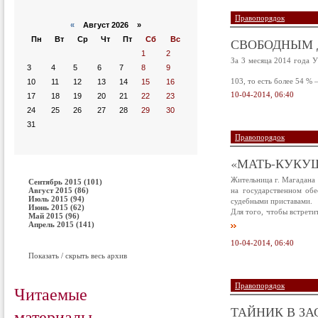
Правопорядок
«
Август 2026 »
Пн
Вт
Ср
Чт
Пт
Сб
Вс
СВОБОДНЫМ 
1
2
За 3 месяца 2014 года 
3
4
5
6
7
8
9
103, то есть более 54 %
10
11
12
13
14
15
16
10-04-2014, 06:40
17
18
19
20
21
22
23
24
25
26
27
28
29
30
31
Правопорядок
«МАТЬ-КУКУ
Жительница г. Магадана 
Сентябрь 2015 (101)
Август 2015 (86)
на государственном обе
Июль 2015 (94)
судебными приставами.
Июнь 2015 (62)
Для того, чтобы встрети
Май 2015 (96)
Апрель 2015 (141)
10-04-2014, 06:40
Показать / скрыть весь архив
Правопорядок
Читаемые
ТАЙНИК В З
материалы