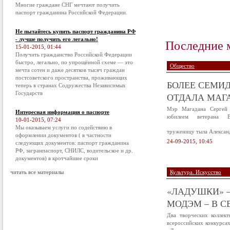
Многие граждане СНГ мечтают получить
паспорт гражданина Российской Федерации.
Не пытайтесь купить паспорт гражданина РФ
- лучше получить его легально!
Последние 
15-01-2015, 01:44
Получить гражданство Российской Федерации
быстро, легально, по упрощённой схеме — это
Общество
мечта сотен и даже десятков тысяч граждан
постсоветского пространства, проживающих
БОЛЕЕ СЕМИД
теперь в странах Содружества Независимых
Государств
ОТДАЛА МАГА
Мэр Магадана Сергей 
Интересная информация о паспорте
юбилеем ветерана В
10-01-2015, 07:24
Мы оказываем услуги по содействию в
труженицу тыла Алексан
оформлении документов ( в частности
24-09-2015, 10:45
следующих документов: паспорт гражданина
РФ, загранпаспорт, СНИЛС, водительское и др.
документов) в кротчайшие сроки
читать все материалы
Культура. Искусство
«ЛАДУШКИ» –
МОДЭМ – В С
Два творческих коллек
всероссийских конкурса