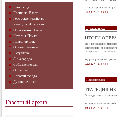
Наш город
распространением наркот
Политика. Власть
24-04-2014, 02:02
Городское хозяйство
Культура. Искусство
Правопорядок
Образование. Наука
История. Память
ИТОГИ ОПЕРА
Правопорядок
При проведении меропри
Однако. Резонанс
оперативно-профилакти
совершаемых в сфере 
Актуально
Лица города
территориальных органа
Событие недели
24-04-2014, 02:01
Общество
Новости города
Правопорядок
Духовное поле
ТРАГЕДИЯ НЕ
О вреде алкоголя напис
Газетный архив
только миллиардами руб
10-04-2014, 06:41