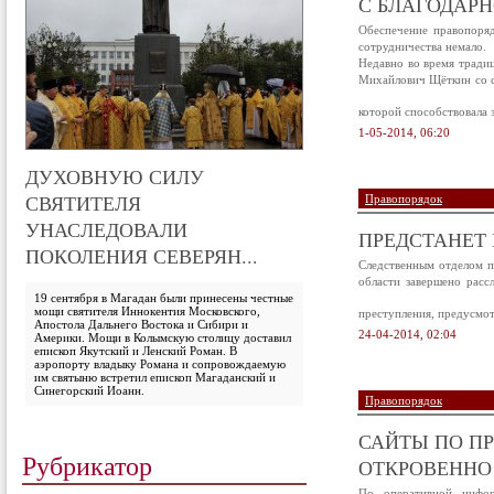
С БЛАГОДАР
Обеспечение правопоряд
сотрудничества немало.
Недавно во время тради
Михайлович Щёткин со с
которой способствовала
1-05-2014, 06:20
ДУХОВНУЮ СИЛУ
СВЯТИТЕЛЯ
Правопорядок
УНАСЛЕДОВАЛИ
ПРЕДСТАНЕТ 
ПОКОЛЕНИЯ СЕВЕРЯН...
Следственным отделом п
области завершено расс
19 сентября в Магадан были принесены честные
мощи святителя Иннокентия Московского,
преступления, предусмот
Апостола Дальнего Востока и Сибири и
24-04-2014, 02:04
Америки. Мощи в Колымскую столицу доставил
епископ Якутский и Ленский Роман. В
аэропорту владыку Романа и сопровождаемую
им святыню встретил епископ Магаданский и
Синегорский Иоанн.
Правопорядок
САЙТЫ ПО П
Рубрикатор
ОТКРОВЕННО
По оперативной инфо